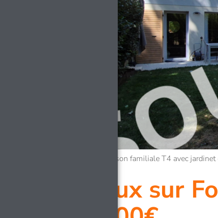
Co-Exclusivité, maison familiale T4 avec jardinet
Cailloux sur F
675 000€