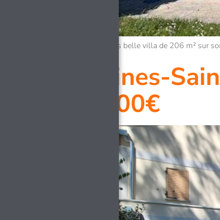
EXCLUSIVITE – Très belle villa de 206 m² sur so
Fontaines-Sain
410 000€