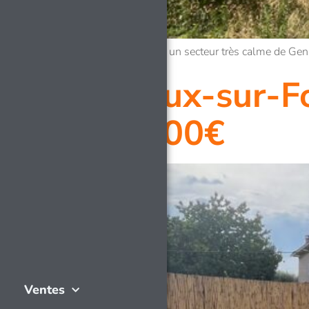
EXCLUSIVITE – Sur un secteur très calme de Gena
Cailloux-sur-F
410 000€
Ventes