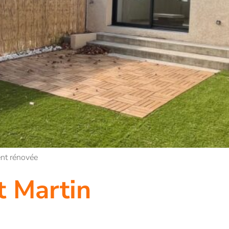
ent rénovée
t Martin