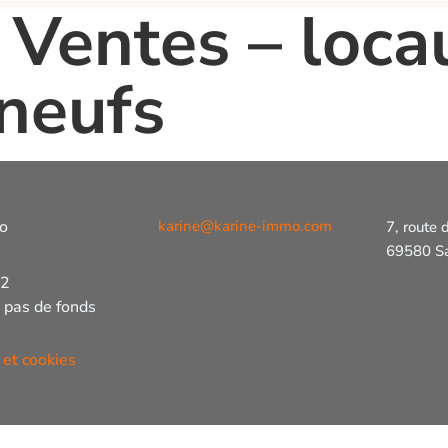
:
Ventes – loca
 neufs
o
karine@karine-immo.com
7, route d
04.37.92.00.33
69580 Sa
92
 pas de fonds
 et cookies