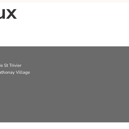
ux
e St Trivier
thonay Village