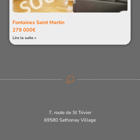
Fontaines Saint Martin
279 000€
Lire la suite »
7, route de St Trivier
69580 Sathonay Village