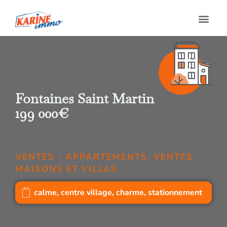
Fontaines Saint Martin
199 000€
VENTES - APPARTEMENTS
,
VENTES -
MAISONS ET VILLAS
calme
,
centre village
,
charme
,
stationnement