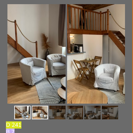
D 241
B 7