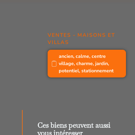
VENTES - MAISONS ET
VILLAS
ancien
,
calme
,
centre
village
,
charme
,
jardin
,
potentiel
,
stationnement
Ces biens peuvent aussi
vous intéresser