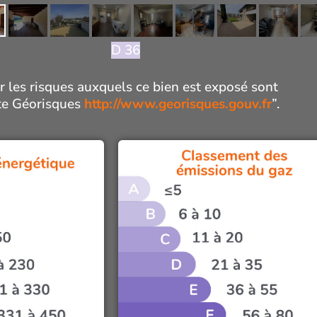
D 36
r les risques auxquels ce bien est exposé sont
ite Géorisques
http://www.georisques.gouv.fr
”.