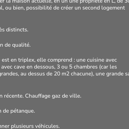
ier la maison actuelle, en un une propriété en L, de 
l, ou bien, possibilité de créer un second logement
s distincts.
n de qualité.
 est en triplex, elle comprend : une cuisine avec
 avec cave en dessous, 3 ou 5 chambres (car les
grandes, au dessus de 20 m2 chacune), une grande s
n récente. Chauffage gaz de ville.
ain de pétanque.
nner plusieurs véhicules.